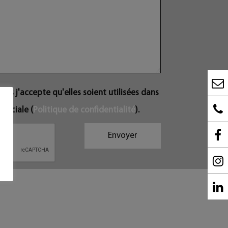
ons j'accepte qu'elles soient utilisées dans
erciale (
Politique de confidentialité
).