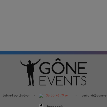
 Sainte-Foy-Lès-Lyon -
06 80 96 79 64
- bertrand@gone-eve
Facebook