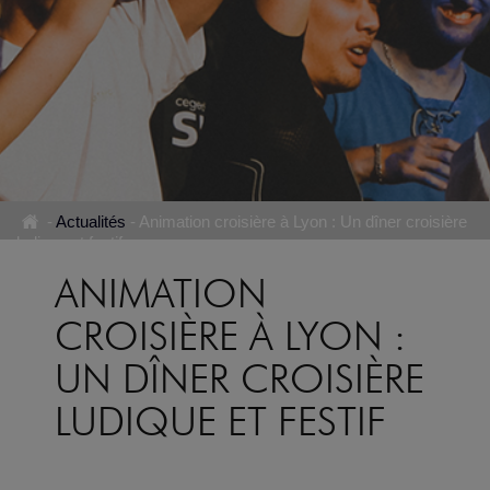
-
Actualités
-
Animation croisière à Lyon : Un dîner croisière
ludique et festif
ANIMATION
CROISIÈRE À LYON :
UN DÎNER CROISIÈRE
LUDIQUE ET FESTIF